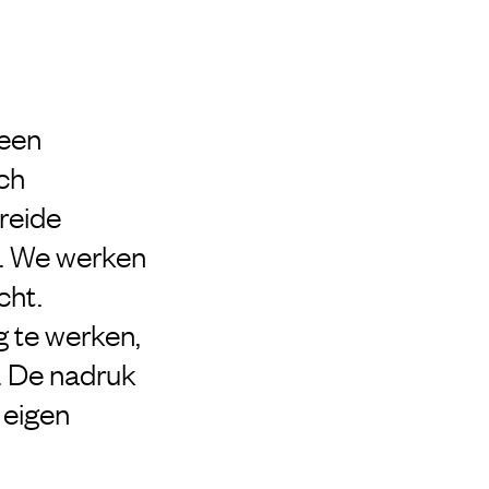
 een
sch
reide
t. We werken
cht.
g te werken,
. De nadruk
 eigen