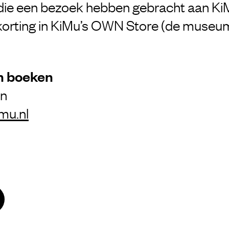
die een bezoek hebben gebracht aan KiM
korting in KiMu’s OWN Store (de museum
n boeken
en
mu.nl