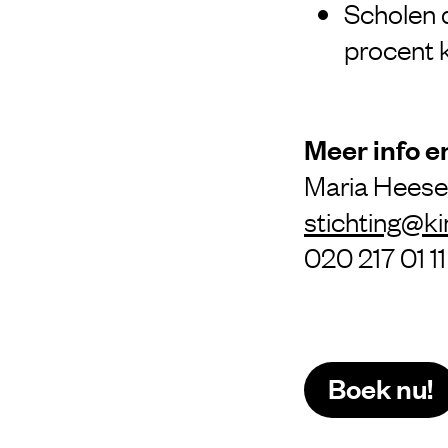
Scholen 
procent 
Meer info e
Maria Hees
stichting@ki
020 217 01 11
Boek nu!