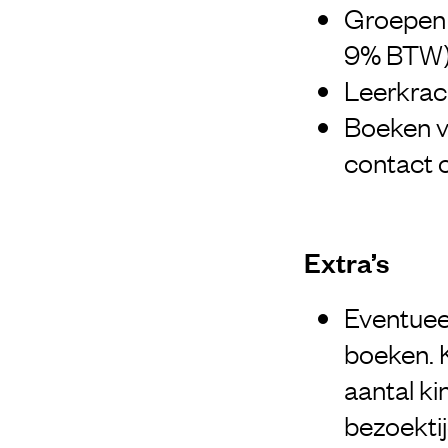
Groepen 1
9% BTW
Leerkrac
Boeken v
contact 
Extra’s
Eventueel
boeken. 
aantal ki
bezoektij