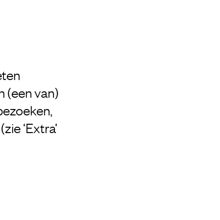
eten
n (een van)
 bezoeken,
zie ‘Extra’