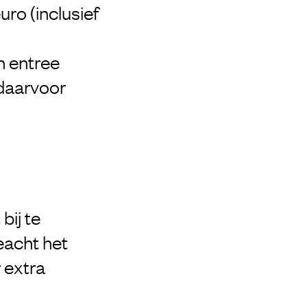
ro (inclusief
n entree
daarvoor
bij te
eacht het
 extra