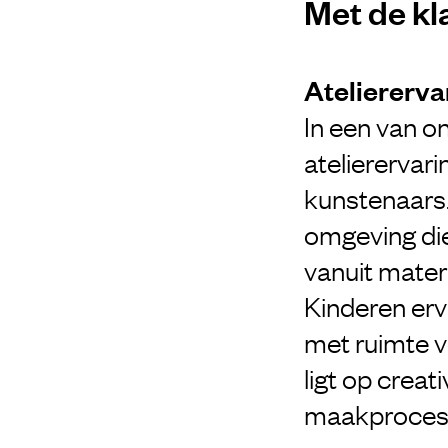
Met de kl
Ateliererva
In een van o
atelierervar
kunstenaars.
omgeving die
vanuit materi
Kinderen erv
met ruimte v
ligt op creat
maakproces