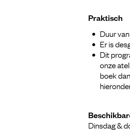
Praktisch
Duur van 
Er is de
Dit progr
onze atel
boek dan 
hieronder
Beschikbare
Dinsdag & d